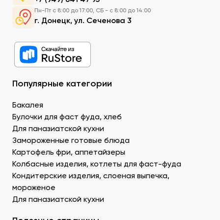
Рис. Основной продукт. При заказе продуктов для
Пн-Пт с 8:00 до 17:00, СБ - с 8:00 до 14:00
суши в Донецке можно приобрести специальный
г. Донецк, ул. Сеченова 3
рис округлой формы, с нейтральным вкусом и
хорошей клейкостью.
Рыбу. В составе рыбных продуктов для суши в ДНР
можно заказать копченое филе лосося,
охлажденную семгу. А также окунь унаги,
напоминающий сладкое мясо угря, окунь изумидай
Популярные категории
– вкусный и питательный. Стружка тунца бонито –
для последнего штриха к оформлению.
Бакалея
Креветку – королевскую, тигровую, дикую. В
Булочки для фаст фуда, хлеб
Донецке купить продукты для суши –
Для паназиатской кухни
морепродукты, можно оптом и с доставкой.
Муку темпура. Смесь пшеничной и рисовой муки с
Замороженные готовые блюда
крахмалом для золотистой корочки. Можно
Картофель фри, аппетайзеры
заказать премиальный мучной продукт для суши в
Колбасные изделия, котлеты для фаст-фуда
Донецке, изготовленный по японской технологии.
Кондитерские изделия, слоеная выпечка,
Водоросли. Комбу, нори – качественные продукты
мороженое
для суши в ДНР с быстрой доставкой.
Для паназиатской кухни
Икру масаго, тобико. Свежайшие продукты для
суши и роллов оптом мелким и крупным.