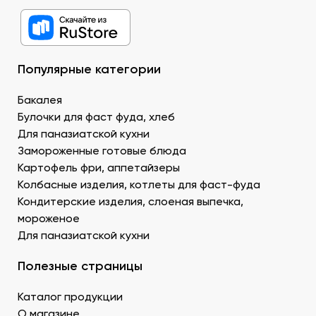
хорошей клейкостью.
Рыбу. В составе рыбных продуктов для суши в ДНР
можно заказать копченое филе лосося,
охлажденную семгу. А также окунь унаги,
напоминающий сладкое мясо угря, окунь изумидай
Популярные категории
– вкусный и питательный. Стружка тунца бонито –
для последнего штриха к оформлению.
Бакалея
Креветку – королевскую, тигровую, дикую. В
Булочки для фаст фуда, хлеб
Донецке купить продукты для суши –
Для паназиатской кухни
морепродукты, можно оптом и с доставкой.
Муку темпура. Смесь пшеничной и рисовой муки с
Замороженные готовые блюда
крахмалом для золотистой корочки. Можно
Картофель фри, аппетайзеры
заказать премиальный мучной продукт для суши в
Колбасные изделия, котлеты для фаст-фуда
Донецке, изготовленный по японской технологии.
Кондитерские изделия, слоеная выпечка,
Водоросли. Комбу, нори – качественные продукты
мороженое
для суши в ДНР с быстрой доставкой.
Для паназиатской кухни
Икру масаго, тобико. Свежайшие продукты для
суши и роллов оптом мелким и крупным.
Полезные страницы
Белый и черный кунжут. Придает блюду ореховые
нотки. У нас есть дополнительные продукты для
Каталог продукции
суши оптом – кунжутные семена в разной
расфасовке. Используются для создания
О магазине