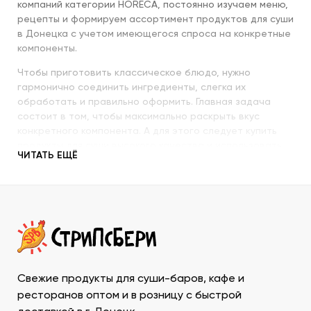
компаний категории HORECA, постоянно изучаем меню,
рецепты и формируем ассортимент продуктов для суши
в Донецка с учетом имеющегося спроса на конкретные
компоненты.
Чтобы приготовить классическое блюдо, нужно
гармонично соединить ингредиенты, слегка их
обработать и правильно оформить. Главная задача
состоит в том, чтобы максимально раскрыть вкус
конкретного компонента. А для этого следует купить
продукты для суши высокого качества и использовать
ЧИТАТЬ ЕЩЁ
их со знанием всех секретов.
Наша компания с пристальным вниманием относится к
качеству продукции, которую предлагает покупателям.
При этом учитываются особенности восточной кухни,
происхождение и свежесть каждого продукта, условия
транспортировки и хранения, дальнейшего
использования. Поэтому купить продукты для суши в
ДНР у нас – значит, получить качественную продукцию
Свежие продукты для суши-баров, кафе и
в течение минимально возможного времени и
ресторанов оптом и в розницу с быстрой
ассортименте, который необходим для приготовления и