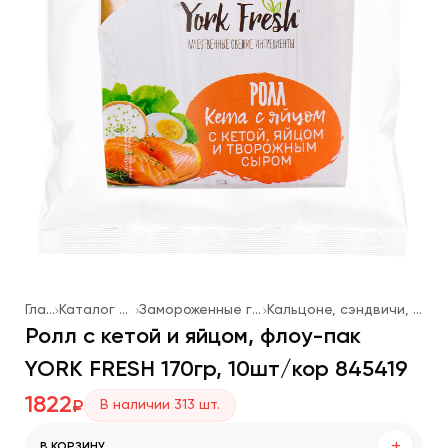
Главная
Каталог продукции
Замороженные готовые блюда
Кальцоне, сэндвичи, основы для пиццы
Ролл с кетой и яйцом, флоу-пак
YORK FRESH 170гр, 10шт/кор 845419
1822
В наличии
313
шт.
₽
+
В КОРЗИНУ