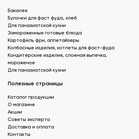
для последнего штриха к оформлению.
Бакалея
Креветку – королевскую, тигровую, дикую. В
Булочки для фаст фуда, хлеб
Донецке купить продукты для суши –
Для паназиатской кухни
морепродукты, можно оптом и с доставкой.
Муку темпура. Смесь пшеничной и рисовой муки с
Замороженные готовые блюда
крахмалом для золотистой корочки. Можно
Картофель фри, аппетайзеры
заказать премиальный мучной продукт для суши в
Колбасные изделия, котлеты для фаст-фуда
Донецке, изготовленный по японской технологии.
Кондитерские изделия, слоеная выпечка,
Водоросли. Комбу, нори – качественные продукты
мороженое
для суши в ДНР с быстрой доставкой.
Для паназиатской кухни
Икру масаго, тобико. Свежайшие продукты для
суши и роллов оптом мелким и крупным.
Полезные страницы
Белый и черный кунжут. Придает блюду ореховые
нотки. У нас есть дополнительные продукты для
Каталог продукции
суши оптом – кунжутные семена в разной
расфасовке. Используются для создания
О магазине
вкусового оттенка и декорирования.
Акции
Уксус рисовый. Заказать этот продукт для суши
Советы эксперта
оптом в Донецке можно в бутылках и
Доставка и оплата
кубитейнерах.
Контакты
Соевый соус. Приготовленный по классическому