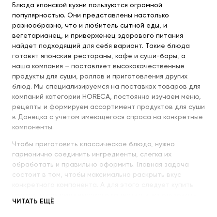
Блюда японской кухни пользуются огромной
популярностью. Они представлены настолько
разнообразно, что и любитель сытной еды, и
вегетарианец, и приверженец здорового питания
найдет подходящий для себя вариант. Такие блюда
готовят японские рестораны, кафе и суши-бары, а
наша компания – поставляет высококачественные
продукты для суши, роллов и приготовления других
блюд. Мы специализируемся на поставках товаров для
компаний категории HORECA, постоянно изучаем меню,
рецепты и формируем ассортимент продуктов для суши
в Донецка с учетом имеющегося спроса на конкретные
компоненты.
Чтобы приготовить классическое блюдо, нужно
гармонично соединить ингредиенты, слегка их
обработать и правильно оформить. Главная задача
состоит в том, чтобы максимально раскрыть вкус
конкретного компонента. А для этого следует купить
продукты для суши высокого качества и использовать
ЧИТАТЬ ЕЩЁ
их со знанием всех секретов.