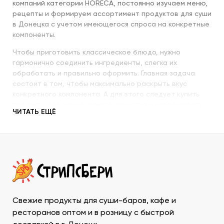
компаний категории HORECA, постоянно изучаем меню,
рецепты и формируем ассортимент продуктов для суши
в Донецка с учетом имеющегося спроса на конкретные
компоненты.
Чтобы приготовить классическое блюдо, нужно
гармонично соединить ингредиенты, слегка их
обработать и правильно оформить. Главная задача
состоит в том, чтобы максимально раскрыть вкус
конкретного компонента. А для этого следует купить
продукты для суши высокого качества и использовать
ЧИТАТЬ ЕЩЁ
их со знанием всех секретов.
Наша компания с пристальным вниманием относится к
качеству продукции, которую предлагает покупателям.
При этом учитываются особенности восточной кухни,
происхождение и свежесть каждого продукта, условия
транспортировки и хранения, дальнейшего
использования. Поэтому купить продукты для суши в
ДНР у нас – значит, получить качественную продукцию
Свежие продукты для суши-баров, кафе и
в течение минимально возможного времени и
ресторанов оптом и в розницу с быстрой
ассортименте, который необходим для приготовления и